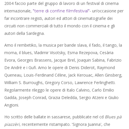
2004 faccio parte del gruppo di lavoro di un festival di cinema
internazionale,
- un’occasione per
"terre di confine filmfestival"
far incontrare registi, autori ed attori di cinematografie dei
circuiti non commerciali di tutto il mondo con il cinema e gli
autori della Sardegna.
Amo il rembetiko, la musica per bande slava, il fado, il tango, la
morna, il blues, Vladimir Visotsky, Esma Rezepova, Cesària
Evora, Georges Brassens, Jacque Brel, Joaquin Sabina, Fabrizio
De André e i Gufi. Amo le opere di Denis Diderot, Raymond
Queneau, Louis-Ferdinand Céline, Jack Kerouac, Allen Ginsberg,
William S. Burroughs, Gregory Corso, Lawrence Ferlinghetti.
Regolarmente rileggo le opere di Italo Calvino, Carlo Emilio
Gadda, Joseph Conrad, Grazia Deledda, Sergio Atzeni e Giulio
Angioni.
Ho scritto delle ballate in sassarese, pubblicate nel cd
Blues pà
piazzèri,
recentemente ristampato. 'Signora Juanna', che