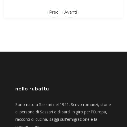
Articolo precedente: la storia di federica
Articolo successivo: nello rubatt
Prec
Avanti
nello rubattu
Sono nato a Sassari nel 1951. Scrivo romanzi, storie
di persone di Sassari e di sardi in giro per l'Europa,
racconti di cucina, saggi sull'emigrazione e la
cooperazione.