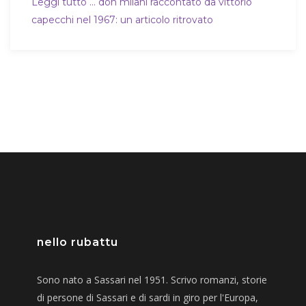
Leggi tutto … don milani raccontato da vittorio
capecchi nel 1967: un articolo ritrovato
nello rubattu
Sono nato a Sassari nel 1951. Scrivo romanzi, storie
di persone di Sassari e di sardi in giro per l'Europa,