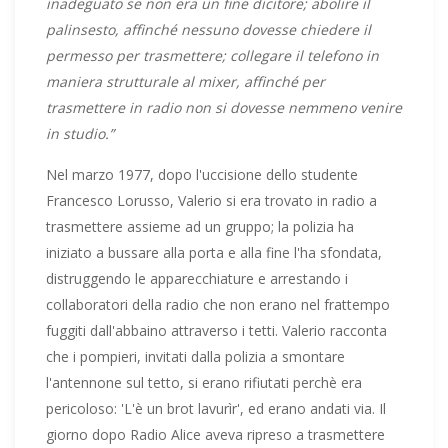
inadeguato se non era un fine dicitore; abolire il
palinsesto, affinché nessuno dovesse chiedere il
permesso per trasmettere; collegare il telefono in
maniera strutturale al mixer, affinché per
trasmettere in radio non si dovesse nemmeno venire
in studio.”
Nel marzo 1977, dopo l'uccisione dello studente
Francesco Lorusso, Valerio si era trovato in radio a
trasmettere assieme ad un gruppo; la polizia ha
iniziato a bussare alla porta e alla fine l'ha sfondata,
distruggendo le apparecchiature e arrestando i
collaboratori della radio che non erano nel frattempo
fuggiti dall'abbaino attraverso i tetti. Valerio racconta
che i pompieri, invitati dalla polizia a smontare
l'antennone sul tetto, si erano rifiutati perchè era
pericoloso: 'L'è un brot lavurìr', ed erano andati via. Il
giorno dopo Radio Alice aveva ripreso a trasmettere