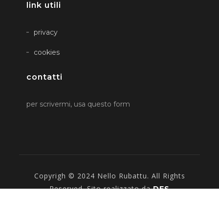
link utili
privacy
cookies
contatti
per scrivermi, usa questo form
Copyrigh © 2024 Nello Rubattu. All Rights
Reserved. Sito realizzato da
DFS
Informatica